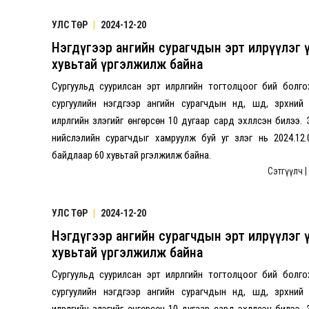
УЛС ТӨР
|
2024-12-20
Нэгдүгээр ангийн сурагчдын эрт илрүүлэг 
хувьтай үргэлжилж байна
Сургуульд суурилсан эрт илрүүлгийн тогтолцоог бий болг
сургуулийн нэгдүгээр ангийн сурагчдын нүд, шүд, зүрхний
илрүүлгийн үзлэгийг өнгөрсөн 10 дугаар сард эхлүүлсэн билээ
нийслэлийн сурагчдыг хамруулж буй уг үзлэг нь 2024.12
байдлаар 60 хувьтай үргэлжилж байна.
Сэтгүүлч 
УЛС ТӨР
|
2024-12-20
Нэгдүгээр ангийн сурагчдын эрт илрүүлэг 
хувьтай үргэлжилж байна
Сургуульд суурилсан эрт илрүүлгийн тогтолцоог бий болг
сургуулийн нэгдүгээр ангийн сурагчдын нүд, шүд, зүрхний