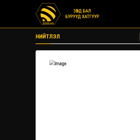
ЗӨВД БАЛ
БУРУУД ХАТГУУР
НИЙТЛЭЛ