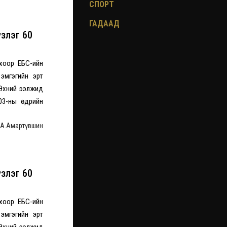
СПОРТ
ГАДААД
үзлэг 60
охоор ЕБС-ийн
 эмгэгийн эрт
. Эхний ээлжид
.03-ны өдрийн
| А.Амартүвшин
үзлэг 60
охоор ЕБС-ийн
 эмгэгийн эрт