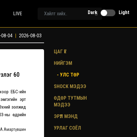
Dark
Light
LIVE
-08-04
|
2026-08-03
ЦАГ ҮЕ
НИЙГЭМ
үзлэг 60
- УЛС ТӨР
SHOCK МЭДЭЭ
охоор ЕБС-ийн
ӨДӨР ТУТМЫН
 эмгэгийн эрт
МЭДЭЭ
. Эхний ээлжид
.03-ны өдрийн
ЭРҮҮЛ МЭНД
УРЛАГ СОЁЛ
| А.Амартүвшин