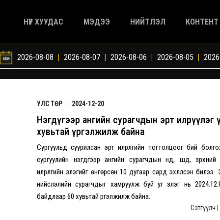
НҮҮР ХУУДАС
МЭДЭЭ
НИЙТЛЭЛ
КОНТЕНТ
2026-08-08
|
2026-08-07
|
2026-08-06
|
2026-08-05
|
2026
УЛС ТӨР
|
2024-12-20
Нэгдүгээр ангийн сурагчдын эрт илрүүлэг 
хувьтай үргэлжилж байна
Сургуульд суурилсан эрт илрүүлгийн тогтолцоог бий болг
сургуулийн нэгдүгээр ангийн сурагчдын нүд, шүд, зүрхний
илрүүлгийн үзлэгийг өнгөрсөн 10 дугаар сард эхлүүлсэн билээ
нийслэлийн сурагчдыг хамруулж буй уг үзлэг нь 2024.12
байдлаар 60 хувьтай үргэлжилж байна.
Сэтгүүлч 