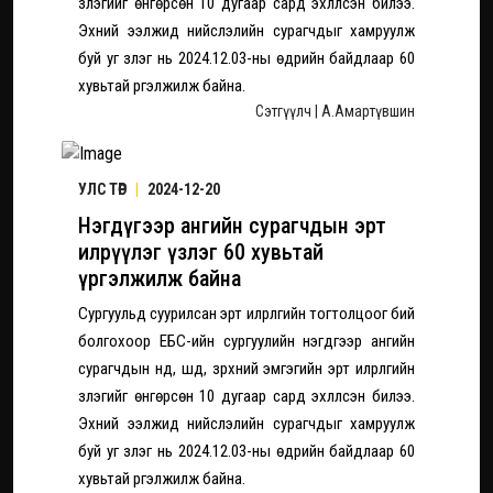
үзлэгийг өнгөрсөн 10 дугаар сард эхлүүлсэн билээ.
Эхний ээлжид нийслэлийн сурагчдыг хамруулж
буй уг үзлэг нь 2024.12.03-ны өдрийн байдлаар 60
хувьтай үргэлжилж байна.
Сэтгүүлч | А.Амартүвшин
УЛС ТӨР
|
2024-12-20
Нэгдүгээр ангийн сурагчдын эрт
илрүүлэг үзлэг 60 хувьтай
үргэлжилж байна
Сургуульд суурилсан эрт илрүүлгийн тогтолцоог бий
болгохоор ЕБС-ийн сургуулийн нэгдүгээр ангийн
сурагчдын нүд, шүд, зүрхний эмгэгийн эрт илрүүлгийн
үзлэгийг өнгөрсөн 10 дугаар сард эхлүүлсэн билээ.
Эхний ээлжид нийслэлийн сурагчдыг хамруулж
буй уг үзлэг нь 2024.12.03-ны өдрийн байдлаар 60
хувьтай үргэлжилж байна.