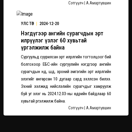
Сэтгүүлч | А.Амартүвшин
УЛС ТӨР
|
2024-12-20
Нэгдүгээр ангийн сурагчдын эрт
илрүүлэг үзлэг 60 хувьтай
үргэлжилж байна
Сургуульд суурилсан эрт илрүүлгийн тогтолцоог бий
болгохоор ЕБС-ийн сургуулийн нэгдүгээр ангийн
сурагчдын нүд, шүд, зүрхний эмгэгийн эрт илрүүлгийн
үзлэгийг өнгөрсөн 10 дугаар сард эхлүүлсэн билээ.
Эхний ээлжид нийслэлийн сурагчдыг хамруулж
буй уг үзлэг нь 2024.12.03-ны өдрийн байдлаар 60
хувьтай үргэлжилж байна.
Сэтгүүлч | А.Амартүвшин