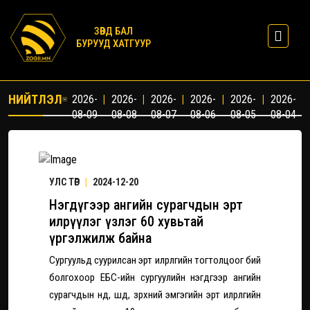
ЗӨВД БАЛ
БУРУУД ХАТГУУР
НИЙТЛЭЛ
2026-
|
2026-
|
2026-
|
2026-
|
2026-
|
2026-
08-09
08-08
08-07
08-06
08-05
08-04
УЛС ТӨР
|
2024-12-20
Нэгдүгээр ангийн сурагчдын эрт
илрүүлэг үзлэг 60 хувьтай
үргэлжилж байна
Сургуульд суурилсан эрт илрүүлгийн тогтолцоог бий
болгохоор ЕБС-ийн сургуулийн нэгдүгээр ангийн
сурагчдын нүд, шүд, зүрхний эмгэгийн эрт илрүүлгийн